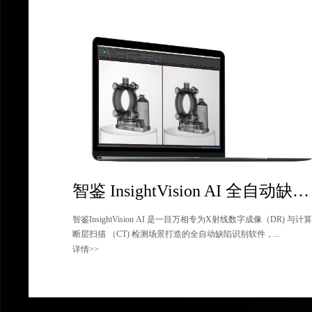
智鉴 InsightVision AI 全自动缺陷识别软件
智鉴InsightVision AI 是一目万相专为X射线数字成像（DR) 与计
断层扫描 （CT) 检测场景打造的全自动缺陷识别软件，...
详情>>